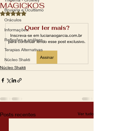
MÁGICKOS
Bruxaria e Ocultismo
Avaliado com NaN de 5 estrelas.
Oráculos
Quer ler mais?
Informações
Inscreva-se em lucianaogarcia.com.br 
Reflexões e análises
para continuar lendo esse post exclusivo.
Terapias Alternativas
Assinar
Núcleo Shakti
Núcleo Shakti
Posts recentes
Ver tudo