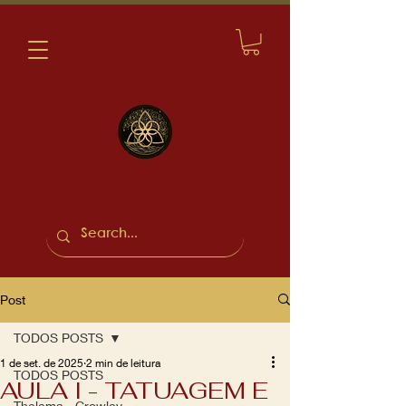
Post
TODOS POSTS
1 de set. de 2025
2 min de leitura
TODOS POSTS
AULA I - TATUAGEM E
Thelema - Crowley