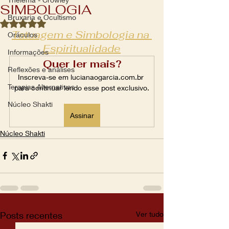
SIMBOLOGIA
Bruxaria e Ocultismo
Avaliado com NaN de 5 estrelas.
Tatuagem e Simbologia na 
Oráculos
Espiritualidade
Informações
Quer ler mais?
Reflexões e análises
Inscreva-se em lucianaogarcia.com.br 
Terapias Alternativas
para continuar lendo esse post exclusivo.
Núcleo Shakti
Assinar
Núcleo Shakti
Posts recentes
Ver tudo