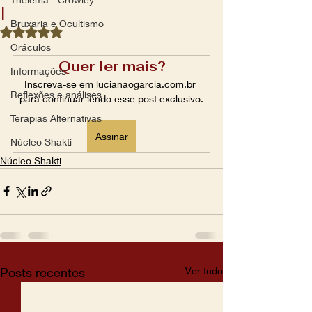
I
Bruxaria e Ocultismo
Avaliado com NaN de 5 estrelas.
Oráculos
Quer ler mais?
Informações
Inscreva-se em lucianaogarcia.com.br 
Reflexões e análises
para continuar lendo esse post exclusivo.
Terapias Alternativas
Assinar
Núcleo Shakti
Núcleo Shakti
Posts recentes
Ver tudo