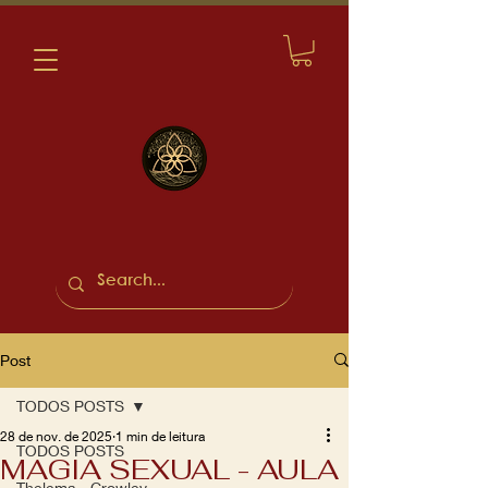
Post
TODOS POSTS
28 de nov. de 2025
1 min de leitura
TODOS POSTS
MAGIA SEXUAL - AULA
Thelema - Crowley